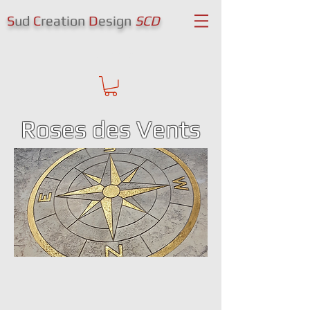
S
ud
C
reation
D
esign
SCD
Se connecter
Roses des Vents