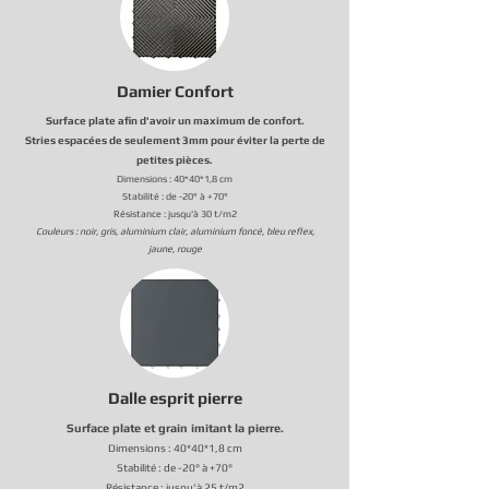
Damier Confort
Surface plate afin d'avoir un maximum de confort.
Stries espacées de seulement 3mm pour éviter la perte de
petites pièces.
Dimensions : 40*40*1,8 cm
Stabilité : de -20° à +70°
Résistance : jusqu'à 30 t/m2
Coule
urs : noir, gris, aluminium clair, aluminium foncé, bleu reflex,
jaune, rouge
Dalle esprit pierre
Surface plate et grain imitant la pierre.
Dimensions : 40*40*1,8 cm
Stabilité : de -20° à +70°
Résistance : jusqu'à 25 t/m2