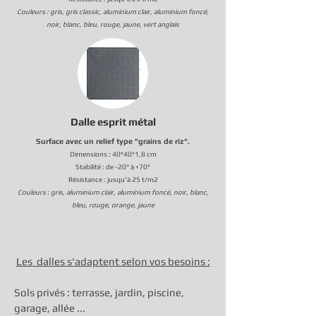
Couleurs
: gris, gris c
lassic, aluminium clair, aluminium foncé,
noir,
blanc, bleu, rouge, jaune, vert
anglais
Dalle esprit métal
Surface avec un relief type "grains de riz".
Dimensions : 40*40*1,8 cm
Stabilité : de -20° à +70°
Résistance : jusqu'à 25 t/m2
Couleurs : gris, aluminium clair, aluminium foncé, noir, blanc,
bleu, rouge, orange, jaune
Le
s dalles s'adaptent selon vos besoins :
Sols privés : terrasse, jardin, piscine,
garage, allée ...