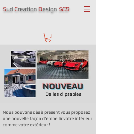
S
ud
C
reation
D
esign
SCD
Se connecter
NOUVEAU
Dalles clipsables
Nous pouvons dès à présent vous proposez
une nouvelle façon d'embellir votre intérieur
comme votre extérieur !