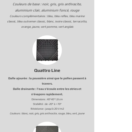
Couleurs de base : noir, gris,
gris anthracite,
al
uminium clair, aluminium foncé, rouge
Couleurs complémentaires : bleu, bleu re
flex, bleu marine
classic, bleu outremer classic, blanc, ivoire classic, terracotta,
orange, jaune, vert pomme, vert anglais
Quattro Line
Dalle ajourée : la poussière ainsi que le pollen passent à
travers.
Dalle drainante : l'eau s'écoule entre les stries et
s'évapore rapidement.
Dimensions : 40*40*1,8 cm
Stabilité : de -20° à +70°
Résistance : jusqu'à 20 t/m2
Couleurs : blanc, noir, gris, gris anthracite, rouge, bleu, vert, jaune